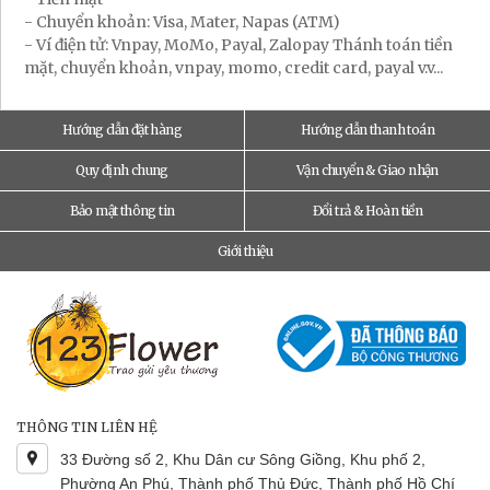
- Chuyển khoản: Visa, Mater, Napas (ATM)
- Ví điện tử: Vnpay, MoMo, Payal, Zalopay Thánh toán tiền
mặt, chuyển khoản, vnpay, momo, credit card, payal v.v...
Hướng dẫn đặt hàng
Hướng dẫn thanh toán
Quy định chung
Vận chuyển & Giao nhận
Bảo mật thông tin
Đổi trả & Hoàn tiền
Giới thiệu
THÔNG TIN LIÊN HỆ
33 Đường số 2, Khu Dân cư Sông Giồng, Khu phố 2,
Phường An Phú, Thành phố Thủ Đức, Thành phố Hồ Chí