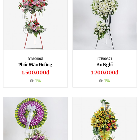
[CM0006]
[CB0037]
Phúc Mãn Đường
An Nghỉ
1.500.000đ
1.700.000đ
1%
1%