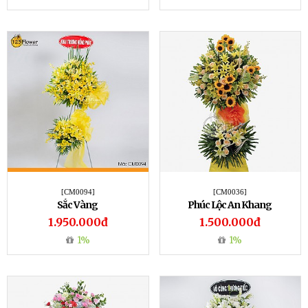
[CM0094]
[CM0036]
Sắc Vàng
Phúc Lộc An Khang
1.950.000đ
1.500.000đ
1%
1%