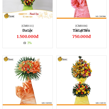
[CM0111]
[CM0104]
Đa Lộc
Tài Lợi Tiến
1.500.000đ
750.000đ
1%