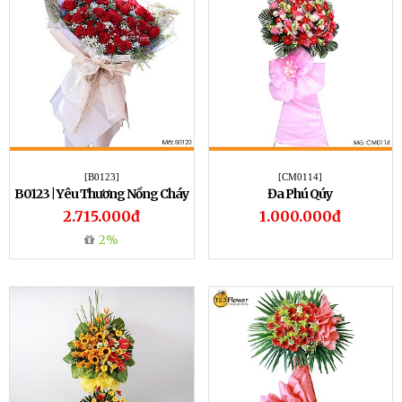
[B0123]
[CM0114]
B0123 | Yêu Thương Nồng Cháy
Đa Phú Qúy
2.715.000đ
1.000.000đ
2%