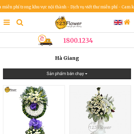
phí trong khu vực nội thành - Dịch vụ viết thư miễn phí - Cam kết khô
1800.1234
Hà Giang
Sản phẩm bán chạy