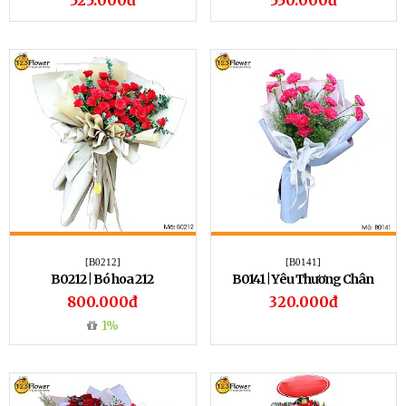
525.000đ
550.000đ
[B0212]
[B0141]
B0212 | Bó hoa 212
B0141 | Yêu Thương Chân
Thành
800.000đ
320.000đ
1%