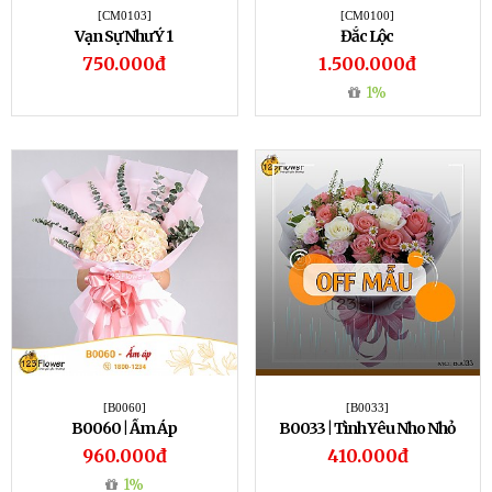
[CM0103]
[CM0100]
Vạn Sự Như Ý 1
Đắc Lộc
750.000đ
1.500.000đ
1%
[B0060]
[B0033]
B0060 | Ấm Áp
B0033 | Tình Yêu Nho Nhỏ
960.000đ
410.000đ
1%