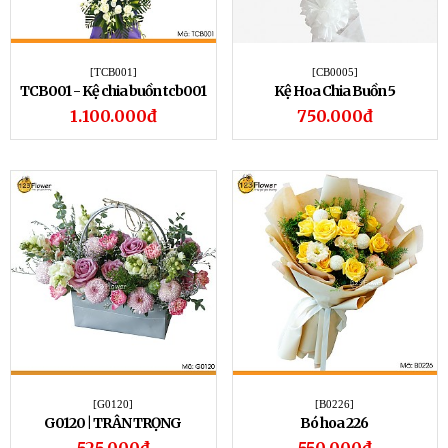
[TCB001]
[CB0005]
TCB001 - Kệ chia buồn tcb001
Kệ Hoa Chia Buồn 5
1.100.000đ
750.000đ
[G0120]
[B0226]
G0120 | TRÂN TRỌNG
Bó hoa 226