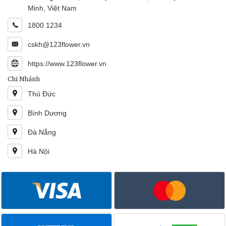
Minh, Việt Nam
1800 1234
cskh@123flower.vn
https://www.123flower.vn
Chi Nhánh
Thủ Đức
Bình Dương
Đà Nẵng
Hà Nội