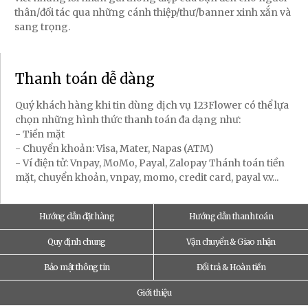
thân/đối tác qua những cánh thiệp/thư/banner xinh xắn và
sang trọng.
Thanh toán dễ dàng
Quý khách hàng khi tin dùng dịch vụ 123Flower có thể lựa
chọn những hình thức thanh toán đa dạng như:
- Tiền mặt
- Chuyển khoản: Visa, Mater, Napas (ATM)
- Ví điện tử: Vnpay, MoMo, Payal, Zalopay Thánh toán tiền
mặt, chuyển khoản, vnpay, momo, credit card, payal v.v...
Hướng dẫn đặt hàng
Hướng dẫn thanh toán
Quy định chung
Vận chuyển & Giao nhận
Bảo mật thông tin
Đổi trả & Hoàn tiền
Giới thiệu