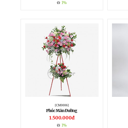
1%
[CM0006]
Phúc Mãn Đường
1.500.000đ
1%