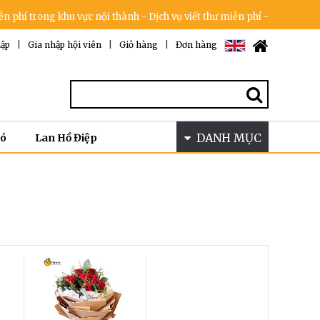
khu vực nội thành - Dịch vụ viết thư miễn phí - Cam kết không tăng g
ập
|
Gia nhập hội viên
|
Giỏ hàng
|
Đơn hàng
DANH MỤC
Bó
Lan Hồ Điệp