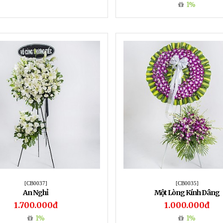
1%
[CB0037]
[CB0035]
An Nghỉ
Một Lòng Kính Dâng
1.700.000đ
1.000.000đ
1%
1%