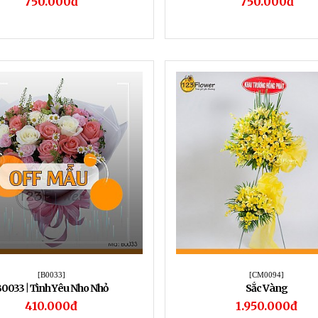
750.000đ
750.000đ
[B0033]
[CM0094]
0033 | Tình Yêu Nho Nhỏ
Sắc Vàng
410.000đ
1.950.000đ