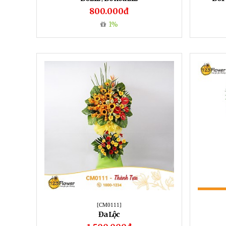
800.000đ
1%
[CM0111]
Đa Lộc