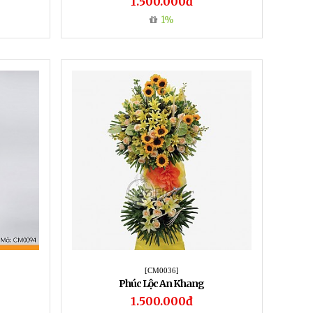
1.500.000đ
1%
[CM0036]
Phúc Lộc An Khang
1.500.000đ