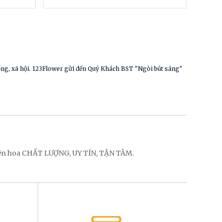
sống, xã hội. 123Flower gửi đến Quý Khách BST "Ngòi bút sáng"
điện hoa CHẤT LƯỢNG, UY TÍN, TẬN TÂM.