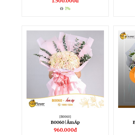
1.500.000đ
1%
[B0060]
B0060 | Ấm Áp
B
960.000đ