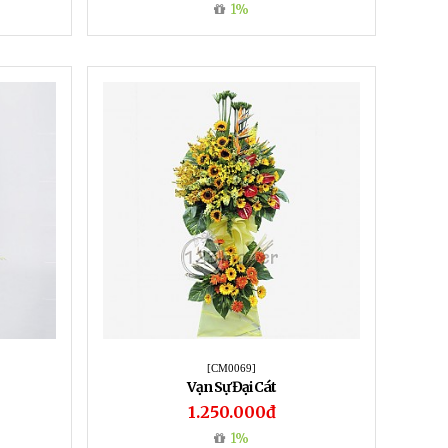
1%
[CM0069]
Vạn Sự Đại Cát
1.250.000đ
1%