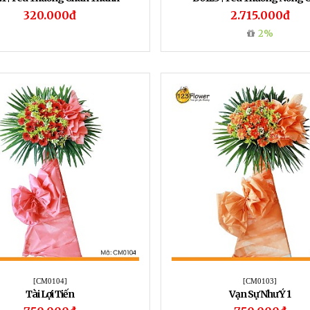
320.000đ
2.715.000đ
2%
[CM0104]
[CM0103]
Tài Lợi Tiến
Vạn Sự Như Ý 1