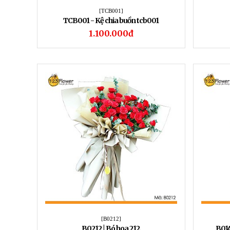
[TCB001]
TCB001 - Kệ chia buồn tcb001
1.100.000đ
[B0212]
B0212 | Bó hoa 212
B014