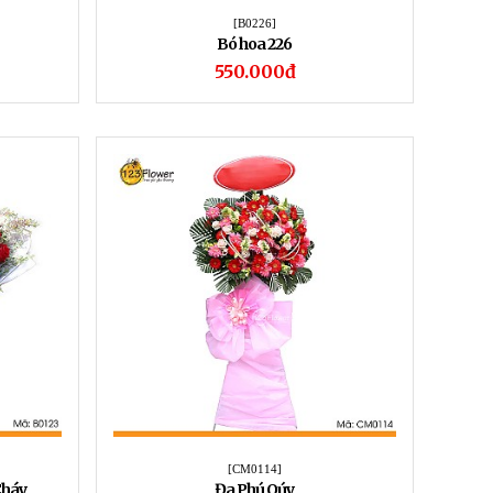
[B0226]
Bó hoa 226
550.000đ
[CM0114]
Cháy
Đa Phú Qúy