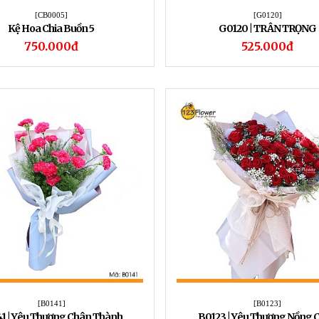
[CB0005]
[G0120]
Kệ Hoa Chia Buồn 5
G0120 | TRÂN TRỌNG
750.000đ
525.000đ
[B0141]
[B0123]
1 | Yêu Thương Chân Thành
B0123 | Yêu Thương Nồng 