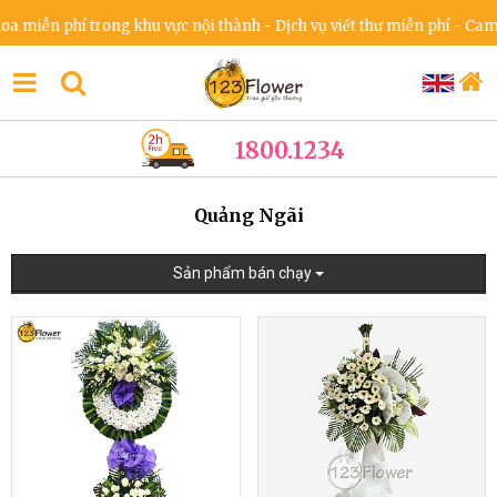
 phí trong khu vực nội thành - Dịch vụ viết thư miễn phí - Cam kết k
1800.1234
Quảng Ngãi
Sản phẩm bán chạy