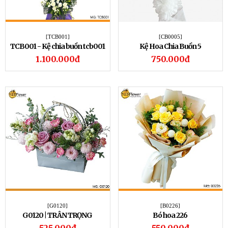
[TCB001]
[CB0005]
TCB001 - Kệ chia buồn tcb001
Kệ Hoa Chia Buồn 5
1.100.000đ
750.000đ
[G0120]
[B0226]
G0120 | TRÂN TRỌNG
Bó hoa 226