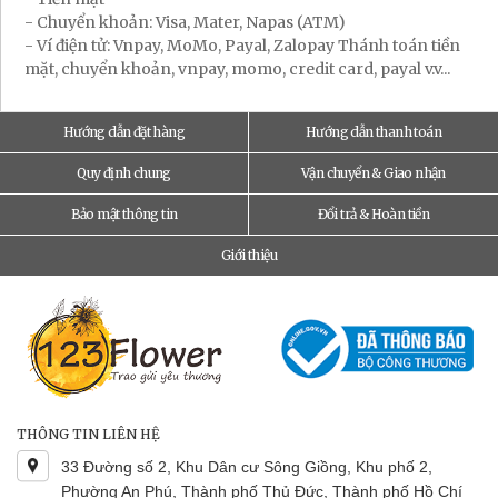
- Chuyển khoản: Visa, Mater, Napas (ATM)
- Ví điện tử: Vnpay, MoMo, Payal, Zalopay Thánh toán tiền
mặt, chuyển khoản, vnpay, momo, credit card, payal v.v...
Hướng dẫn đặt hàng
Hướng dẫn thanh toán
Quy định chung
Vận chuyển & Giao nhận
Bảo mật thông tin
Đổi trả & Hoàn tiền
Giới thiệu
THÔNG TIN LIÊN HỆ
33 Đường số 2, Khu Dân cư Sông Giồng, Khu phố 2,
Phường An Phú, Thành phố Thủ Đức, Thành phố Hồ Chí