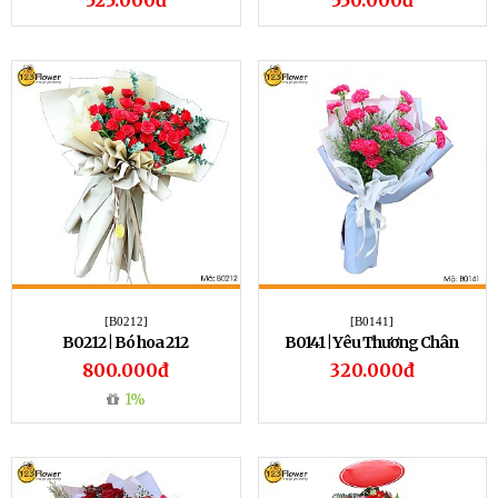
525.000đ
550.000đ
[B0212]
[B0141]
B0212 | Bó hoa 212
B0141 | Yêu Thương Chân
Thành
800.000đ
320.000đ
1%