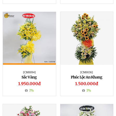
[CM0094]
[CM0036]
Sắc Vàng
Phúc Lộc An Khang
1.950.000đ
1.500.000đ
1%
1%