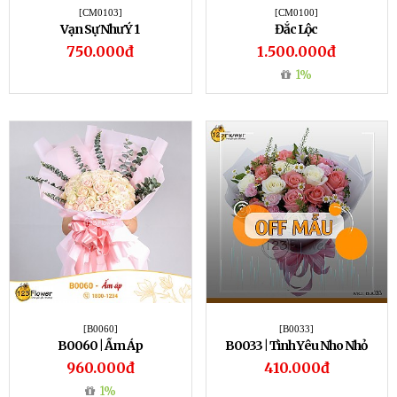
[CM0103]
[CM0100]
Vạn Sự Như Ý 1
Đắc Lộc
750.000đ
1.500.000đ
1%
[B0060]
[B0033]
B0060 | Ấm Áp
B0033 | Tình Yêu Nho Nhỏ
960.000đ
410.000đ
1%