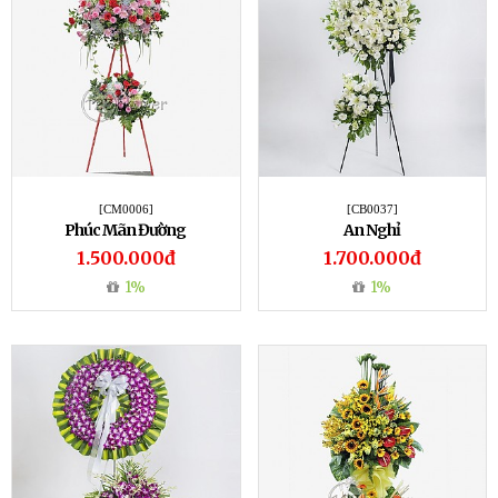
[CM0006]
[CB0037]
Phúc Mãn Đường
An Nghỉ
1.500.000đ
1.700.000đ
1%
1%