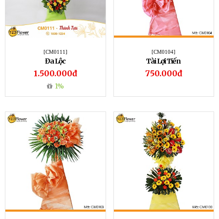
[CM0111]
[CM0104]
Đa Lộc
Tài Lợi Tiến
1.500.000đ
750.000đ
1%