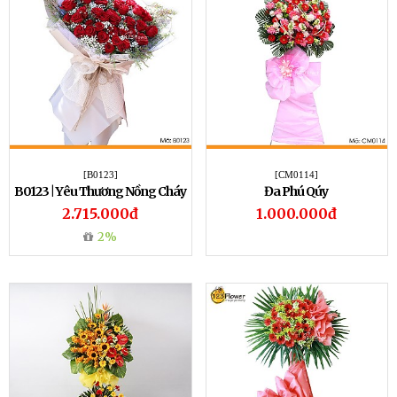
[B0123]
[CM0114]
B0123 | Yêu Thương Nồng Cháy
Đa Phú Qúy
2.715.000đ
1.000.000đ
2%