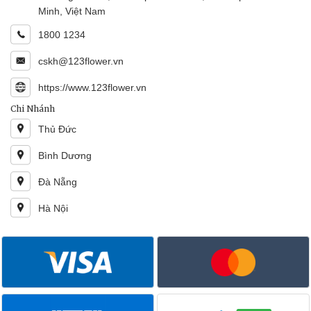
Minh, Việt Nam
1800 1234
cskh@123flower.vn
https://www.123flower.vn
Chi Nhánh
Thủ Đức
Bình Dương
Đà Nẵng
Hà Nội