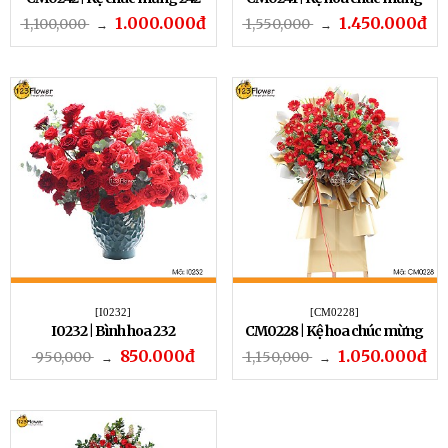
241
1.000.000đ
1.450.000đ
1,100,000
1,550,000
→
→
[I0232]
[CM0228]
I0232 | Bình hoa 232
CM0228 | Kệ hoa chúc mừng
228
850.000đ
1.050.000đ
950,000
1,150,000
→
→