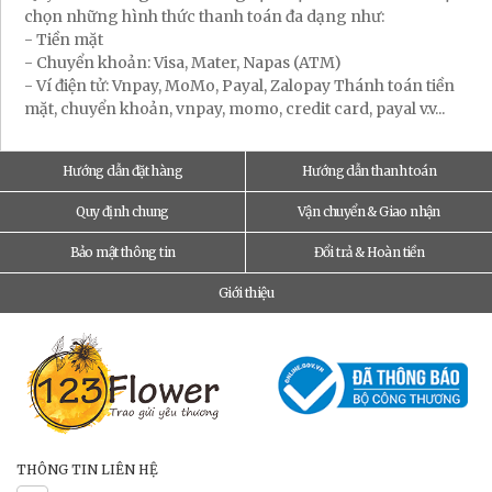
chọn những hình thức thanh toán đa dạng như:
- Tiền mặt
- Chuyển khoản: Visa, Mater, Napas (ATM)
- Ví điện tử: Vnpay, MoMo, Payal, Zalopay Thánh toán tiền
mặt, chuyển khoản, vnpay, momo, credit card, payal v.v...
Hướng dẫn đặt hàng
Hướng dẫn thanh toán
Quy định chung
Vận chuyển & Giao nhận
Bảo mật thông tin
Đổi trả & Hoàn tiền
Giới thiệu
THÔNG TIN LIÊN HỆ