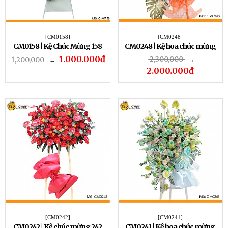
[CM0158]
[CM0248]
CM0158 | Kệ Chúc Mừng 158
CM0248 | Kệ hoa chúc mừng
248
1.000.000đ
2,300,000
1,200,000
→
→
2.000.000đ
[CM0242]
[CM0241]
CM0242 | Kệ chúc mừng 242
CM0241 | Kệ hoa chúc mừng