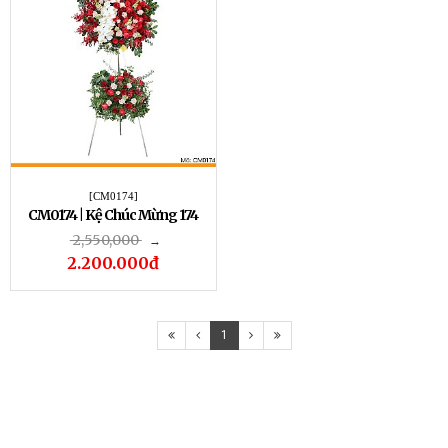
[CM0174]
CM0174 | Kệ Chúc Mừng 174
2,550,000
→
2.200.000đ
1