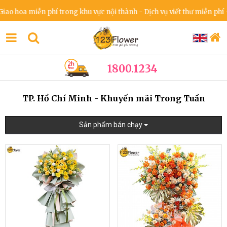
 hoa miễn phí trong khu vực nội thành - Dịch vụ viết thư miễn phí - C
1800.1234
TP. Hồ Chí Minh - Khuyến mãi Trong Tuần
Sản phẩm bán chạy