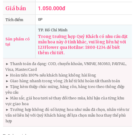
Giá bán
1.050.000đ
Tích điểm
0P
TP. Hồ Chí Minh
Trong trường hợp Quý Khách có nhu cầu đặt
Sản phẩm có
mẫu hoa này ở tỉnh khác, vui lòng liên hệ với
tại
123Flower qua Hotilne: 1800-1234 để biết
thêm chi tiết.
► Thanh toán đa dạng: COD, chuyển khoản, VNPAY, MOMO, PAYPAL,
Visa, MasterCard
► Hoàn tiền 100% nếu khách hàng không hài lòng
► Giao hàng nhanh trong vòng 2h kể từ khi hoàn tất thanh toán
► Tặng kèm thiệp chúc mừng, băng rôn, bảng treo theo thông điệp
yêu cầu
► Màu sắc, giá hoa tươi sẽ thay đổi theo mùa, khí hậu của từng khu
vực giao hoa
► Trường hợp không đủ số lượng hoa như mẫu đã chọn, nhân viên tư
vấn sẽ liên hệ với Quý Khách hàng để lựa chọn mẫu hoa thay thế phù
hợp