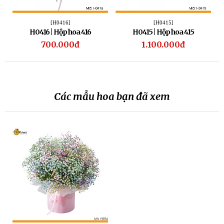
[H0416]
[H0415]
H0416 | Hộp hoa 416
H0415 | Hộp hoa 415
700.000đ
1.100.000đ
Các mẫu hoa bạn đã xem