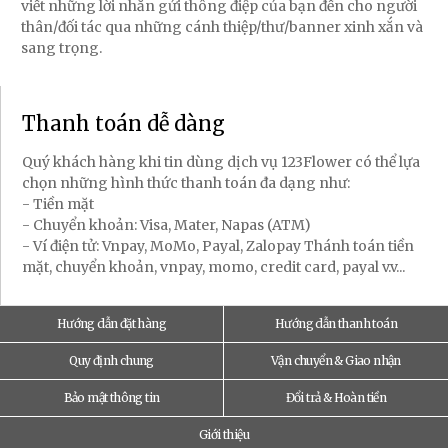
viết những lời nhắn gửi thông điệp của bạn đến cho người
thân/đối tác qua những cánh thiệp/thư/banner xinh xắn và
sang trọng.
Thanh toán dễ dàng
Quý khách hàng khi tin dùng dịch vụ 123Flower có thể lựa
chọn những hình thức thanh toán đa dạng như:
- Tiền mặt
- Chuyển khoản: Visa, Mater, Napas (ATM)
- Ví điện tử: Vnpay, MoMo, Payal, Zalopay Thánh toán tiền
mặt, chuyển khoản, vnpay, momo, credit card, payal v.v...
Hướng dẫn đặt hàng
Hướng dẫn thanh toán
Quy định chung
Vận chuyển & Giao nhận
Bảo mật thông tin
Đổi trả & Hoàn tiền
Giới thiệu