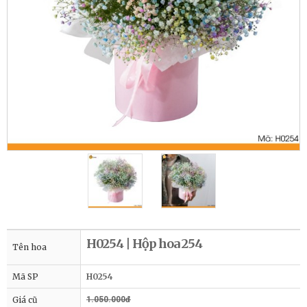
H0254 | Hộp hoa 254
Tên hoa
Mã SP
H0254
Giá cũ
1.050.000đ