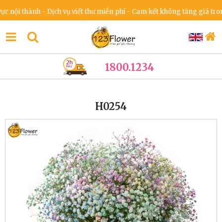
 thành - Dịch vụ viết thư miễn phí - Cam kết không tăng giá trong dị
1800.1234
H0254