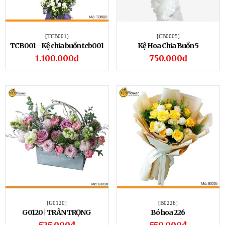
[TCB001]
[CB0005]
TCB001 - Kệ chia buồn tcb001
Kệ Hoa Chia Buồn 5
1.100.000đ
750.000đ
[G0120]
[B0226]
G0120 | TRÂN TRỌNG
Bó hoa 226