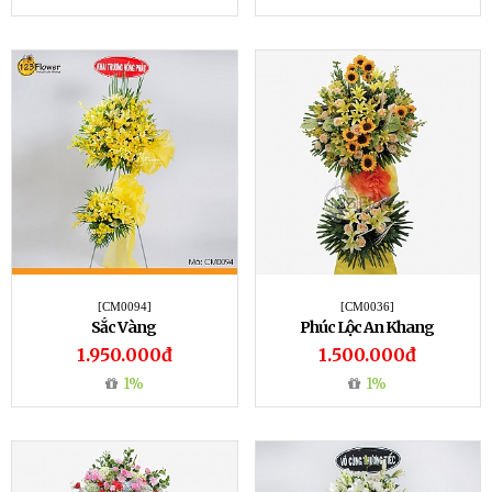
[CM0094]
[CM0036]
Sắc Vàng
Phúc Lộc An Khang
1.950.000đ
1.500.000đ
1%
1%