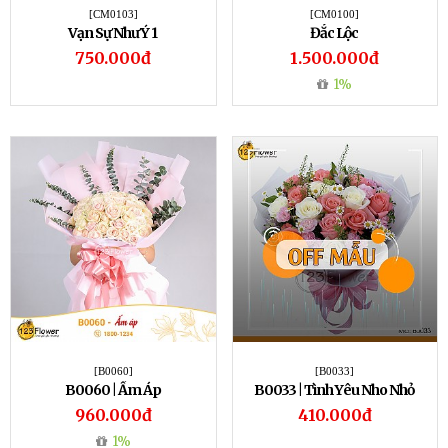
[CM0103]
[CM0100]
Vạn Sự Như Ý 1
Đắc Lộc
750.000đ
1.500.000đ
1%
[B0060]
[B0033]
B0060 | Ấm Áp
B0033 | Tình Yêu Nho Nhỏ
960.000đ
410.000đ
1%