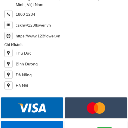
Minh, Việt Nam
1800 1234
cskh@123flower.vn
https://www.123flower.vn
Chi Nhánh
Thủ Đức
Bình Dương
Đà Nẵng
Hà Nội