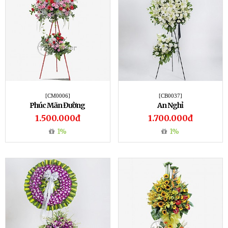
[CM0006]
[CB0037]
Phúc Mãn Đường
An Nghỉ
1.500.000đ
1.700.000đ
1%
1%