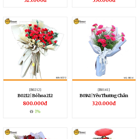
525.000đ
550.000đ
[B0212]
[B0141]
B0212 | Bó hoa 212
B0141 | Yêu Thương Chân
Thành
800.000đ
320.000đ
1%