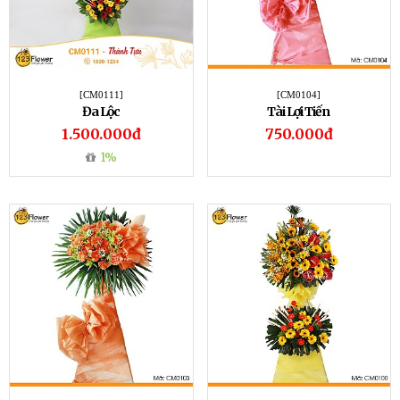
[CM0111]
[CM0104]
Đa Lộc
Tài Lợi Tiến
1.500.000đ
750.000đ
1%