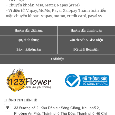
- Chuyển khoản: Visa, Mater, Napas (ATM)
- Ví điện tử: Vnpay, MoMo, Payal, Zalopay Thánh toán tiền
mặt, chuyển khoản, vnpay, momo, credit card, payal v.v...
Hướng dẫn đặt hàng
Hướng dẫn thanh toán
Quy định chung
Vận chuyển & Giao nhận
Bảo mật thông tin
Đổi trả & Hoàn tiền
Giới thiệu
THÔNG TIN LIÊN HỆ
33 Đường số 2, Khu Dân cư Sông Giồng, Khu phố 2,
Phường An Phú, Thành phố Thủ Đức, Thành phố Hồ Chí