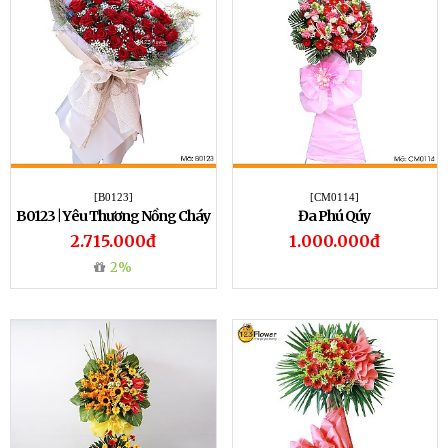
[B0123]
[CM0114]
B0123 | Yêu Thương Nồng Cháy
Đa Phú Qúy
2.715.000đ
1.000.000đ
2%