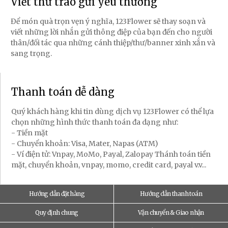
Viết thư trao gửi yêu thương
Để món quà trọn vẹn ý nghĩa, 123Flower sẽ thay soạn và
viết những lời nhắn gửi thông điệp của bạn đến cho người
thân/đối tác qua những cánh thiệp/thư/banner xinh xắn và
sang trọng.
Thanh toán dễ dàng
Quý khách hàng khi tin dùng dịch vụ 123Flower có thể lựa
chọn những hình thức thanh toán đa dạng như:
- Tiền mặt
- Chuyển khoản: Visa, Mater, Napas (ATM)
- Ví điện tử: Vnpay, MoMo, Payal, Zalopay Thánh toán tiền
mặt, chuyển khoản, vnpay, momo, credit card, payal v.v...
Hướng dẫn đặt hàng
Hướng dẫn thanh toán
Quy định chung
Vận chuyển & Giao nhận