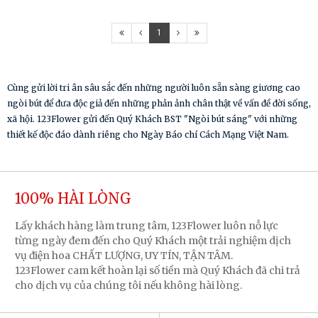
1
Cùng gửi lời tri ân sâu sắc đến những người luôn sẵn sàng giương cao
ngòi bút để đưa độc giả đến những phản ảnh chân thật về vấn đề đời sống,
xã hội. 123Flower gửi đến Quý Khách BST "Ngòi bút sáng" với những
thiết kế độc đáo dành riêng cho Ngày Báo chí Cách Mạng Việt Nam.
100% HÀI LÒNG
Lấy khách hàng làm trung tâm, 123Flower luôn nỗ lực
từng ngày đem đến cho Quý Khách một trải nghiệm dịch
vụ điện hoa CHẤT LƯỢNG, UY TÍN, TẬN TÂM.
123Flower cam kết hoàn lại số tiền mà Quý Khách đã chi trả
cho dịch vụ của chúng tôi nếu không hài lòng.