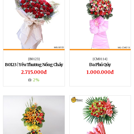
[B0123]
[CM0114]
B0123 | Yêu Thương Nồng Cháy
Đa Phú Qúy
2.715.000đ
1.000.000đ
2%