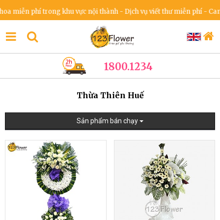
n phí trong khu vực nội thành - Dịch vụ viết thư miễn phí - Cam kết k
1800.1234
Thừa Thiên Huế
Sản phẩm bán chạy