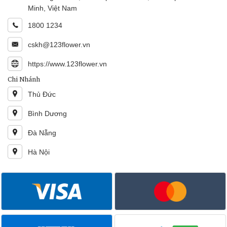
Minh, Việt Nam
1800 1234
cskh@123flower.vn
https://www.123flower.vn
Chi Nhánh
Thủ Đức
Bình Dương
Đà Nẵng
Hà Nội