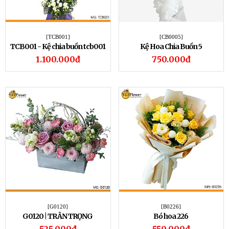
[TCB001]
[CB0005]
TCB001 - Kệ chia buồn tcb001
Kệ Hoa Chia Buồn 5
1.100.000đ
750.000đ
[G0120]
[B0226]
G0120 | TRÂN TRỌNG
Bó hoa 226