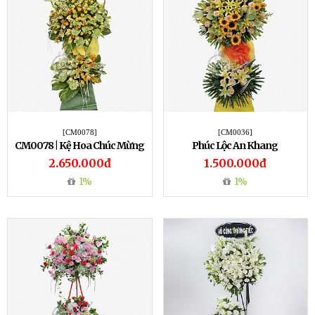
[CM0078]
[CM0036]
CM0078 | Kệ Hoa Chúc Mừng
Phúc Lộc An Khang
78
2.650.000đ
1.500.000đ
1%
1%