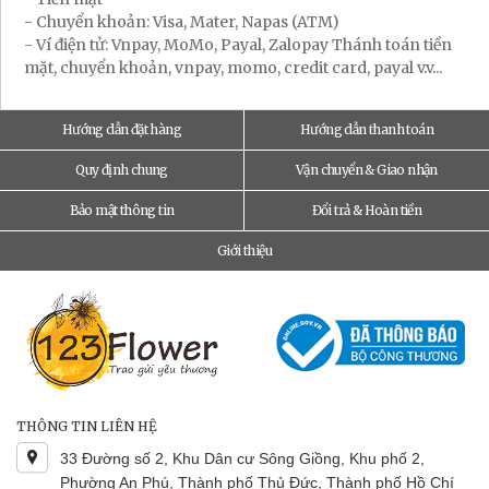
- Chuyển khoản: Visa, Mater, Napas (ATM)
- Ví điện tử: Vnpay, MoMo, Payal, Zalopay Thánh toán tiền
mặt, chuyển khoản, vnpay, momo, credit card, payal v.v...
Hướng dẫn đặt hàng
Hướng dẫn thanh toán
Quy định chung
Vận chuyển & Giao nhận
Bảo mật thông tin
Đổi trả & Hoàn tiền
Giới thiệu
THÔNG TIN LIÊN HỆ
33 Đường số 2, Khu Dân cư Sông Giồng, Khu phố 2,
Phường An Phú, Thành phố Thủ Đức, Thành phố Hồ Chí