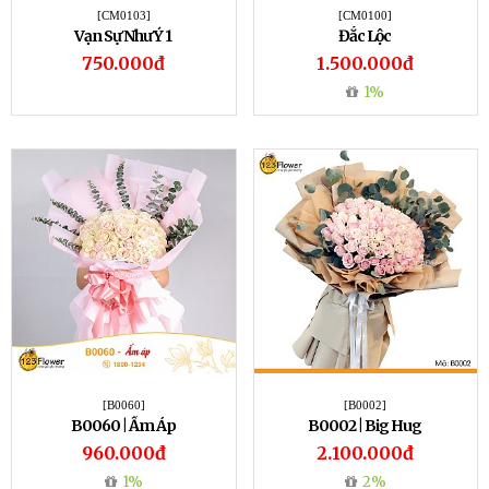
[CM0103]
[CM0100]
Vạn Sự Như Ý 1
Đắc Lộc
750.000đ
1.500.000đ
1%
[B0060]
[B0002]
B0060 | Ấm Áp
B0002 | Big Hug
960.000đ
2.100.000đ
1%
2%