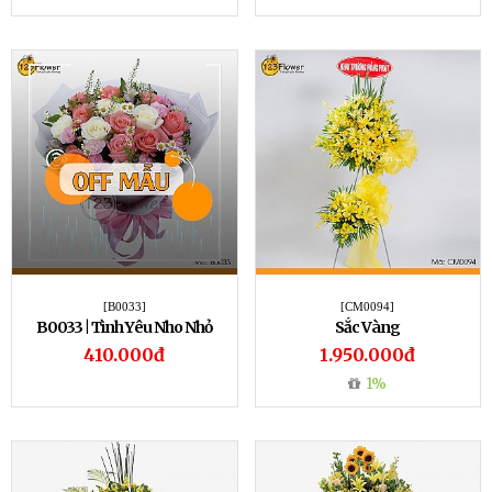
[B0033]
[CM0094]
B0033 | Tình Yêu Nho Nhỏ
Sắc Vàng
410.000đ
1.950.000đ
1%