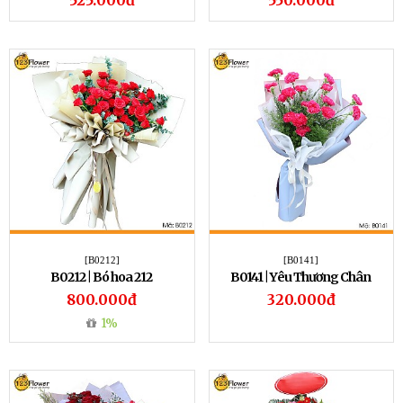
525.000đ
550.000đ
[B0212]
[B0141]
B0212 | Bó hoa 212
B0141 | Yêu Thương Chân
Thành
800.000đ
320.000đ
1%