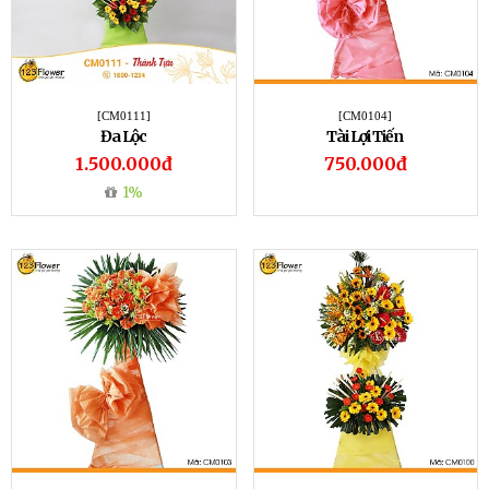
[CM0111]
[CM0104]
Đa Lộc
Tài Lợi Tiến
1.500.000đ
750.000đ
1%