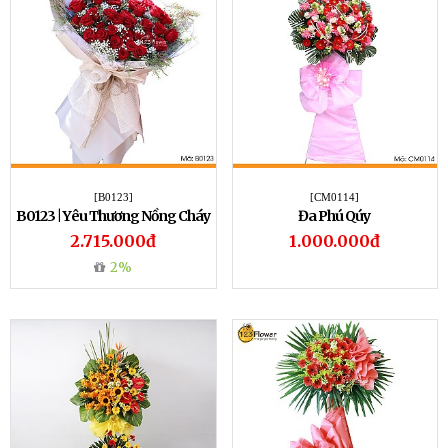
[B0123]
[CM0114]
B0123 | Yêu Thương Nồng Cháy
Đa Phú Qúy
2.715.000đ
1.000.000đ
2%