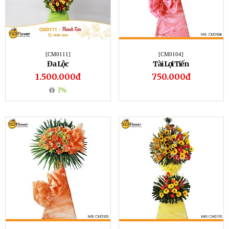
[CM0111]
[CM0104]
Đa Lộc
Tài Lợi Tiến
1.500.000đ
750.000đ
1%