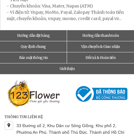
- Chuyển khoản: Visa, Mater, Napas (ATM)
- Ví điện tử: Vnpay, MoMo, Payal, Zalopay Thánh toán tiền
mặt, chuyển khoản, vnpay, momo, credit card, payal v.v...
Hướng dẫn đặt hàng
Hướng dẫn thanh toán
Quy định chung
Vận chuyển & Giao nhận
Bảo mật thông tin
Đổi trả & Hoàn tiền
Giới thiệu
THÔNG TIN LIÊN HỆ
33 Đường số 2, Khu Dân cư Sông Giồng, Khu phố 2,
Phường An Phú, Thành phố Thủ Đức, Thành phố Hồ Chí