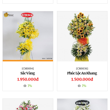
[CM0094]
[CM0036]
Sắc Vàng
Phúc Lộc An Khang
1.950.000đ
1.500.000đ
1%
1%