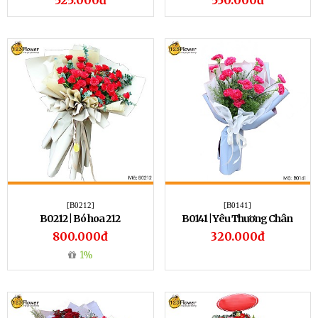
525.000đ
550.000đ
[B0212]
[B0141]
B0212 | Bó hoa 212
B0141 | Yêu Thương Chân
Thành
800.000đ
320.000đ
1%