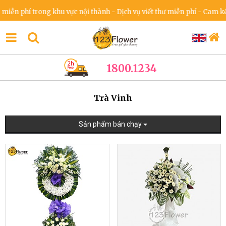
 phí trong khu vực nội thành - Dịch vụ viết thư miễn phí - Cam kết kh
1800.1234
Trà Vinh
Sản phẩm bán chạy