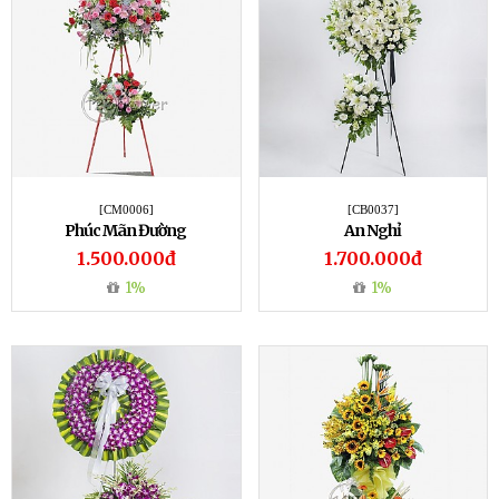
[CM0006]
[CB0037]
Phúc Mãn Đường
An Nghỉ
1.500.000đ
1.700.000đ
1%
1%