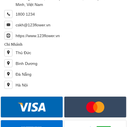
Minh, Việt Nam
1800 1234
cskh@123flower.vn
https://www.123flower.vn
Chi Nhánh
Thủ Đức
Bình Dương
Đà Nẵng
Hà Nội