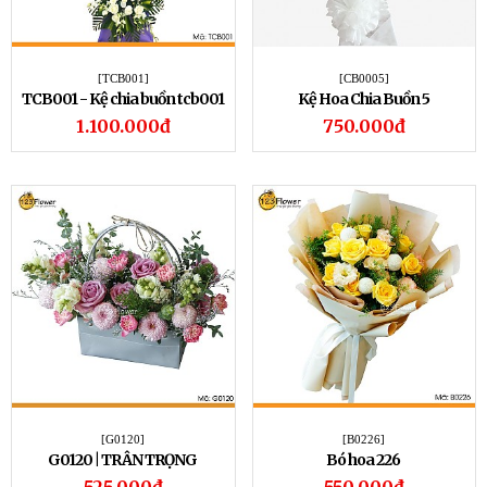
[TCB001]
[CB0005]
TCB001 - Kệ chia buồn tcb001
Kệ Hoa Chia Buồn 5
1.100.000đ
750.000đ
[G0120]
[B0226]
G0120 | TRÂN TRỌNG
Bó hoa 226