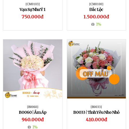
[CM0103]
[CM0100]
Vạn Sự Như Ý 1
Đắc Lộc
750.000đ
1.500.000đ
1%
[B0060]
[B0033]
B0060 | Ấm Áp
B0033 | Tình Yêu Nho Nhỏ
960.000đ
410.000đ
1%