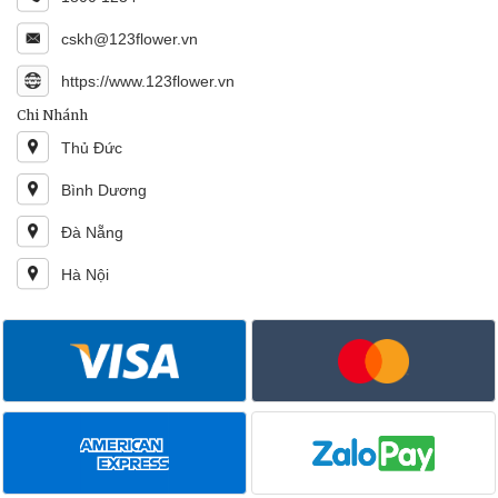
cskh@123flower.vn
https://www.123flower.vn
Chi Nhánh
Thủ Đức
Bình Dương
Đà Nẵng
Hà Nội