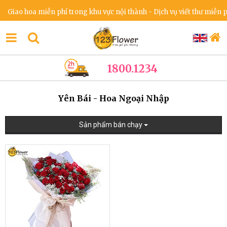
Giao hoa miễn phí trong khu vực nội thành - Dịch vụ viết thư miễn phí
1800.1234
Yên Bái - Hoa Ngoại Nhập
Sản phẩm bán chạy