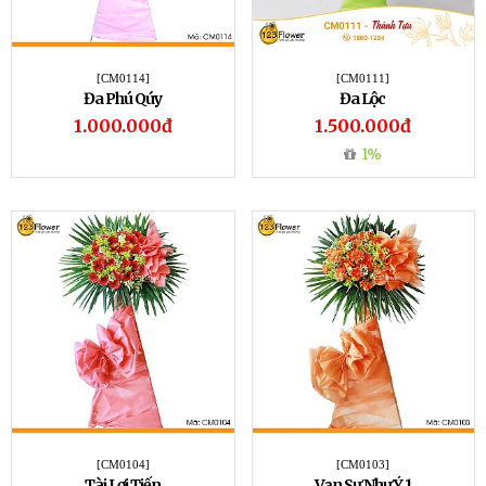
[CM0114]
[CM0111]
Đa Phú Qúy
Đa Lộc
1.000.000đ
1.500.000đ
1%
[CM0104]
[CM0103]
Tài Lợi Tiến
Vạn Sự Như Ý 1