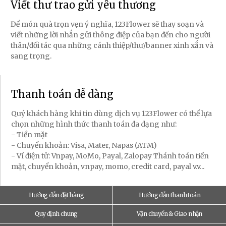
Viết thư trao gửi yêu thương
Để món quà trọn vẹn ý nghĩa, 123Flower sẽ thay soạn và
viết những lời nhắn gửi thông điệp của bạn đến cho người
thân/đối tác qua những cánh thiệp/thư/banner xinh xắn và
sang trọng.
Thanh toán dễ dàng
Quý khách hàng khi tin dùng dịch vụ 123Flower có thể lựa
chọn những hình thức thanh toán đa dạng như:
- Tiền mặt
- Chuyển khoản: Visa, Mater, Napas (ATM)
- Ví điện tử: Vnpay, MoMo, Payal, Zalopay Thánh toán tiền
mặt, chuyển khoản, vnpay, momo, credit card, payal v.v...
Hướng dẫn đặt hàng
Hướng dẫn thanh toán
Quy định chung
Vận chuyển & Giao nhận