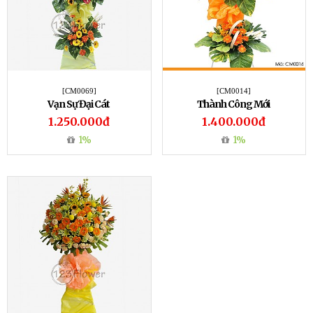
[CM0069]
[CM0014]
Vạn Sự Đại Cát
Thành Công Mới
1.250.000đ
1.400.000đ
1%
1%