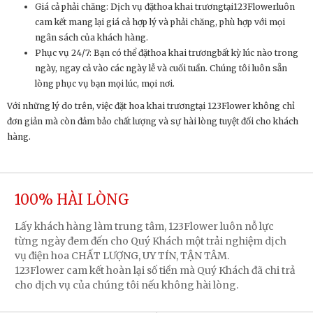
Giá cả phải chăng: Dịch vụ đặthoa khai trươngtại123Flowerluôn
cam kết mang lại giá cả hợp lý và phải chăng, phù hợp với mọi
ngân sách của khách hàng.
Phục vụ 24/7: Bạn có thể đặthoa khai trươngbất kỳ lúc nào trong
ngày, ngay cả vào các ngày lễ và cuối tuần. Chúng tôi luôn sẵn
lòng phục vụ bạn mọi lúc, mọi nơi.
Với những lý do trên, việc đặt hoa khai trươngtại 123Flower không chỉ
đơn giản mà còn đảm bảo chất lượng và sự hài lòng tuyệt đối cho khách
hàng.
100% HÀI LÒNG
Lấy khách hàng làm trung tâm, 123Flower luôn nỗ lực
từng ngày đem đến cho Quý Khách một trải nghiệm dịch
vụ điện hoa CHẤT LƯỢNG, UY TÍN, TẬN TÂM.
123Flower cam kết hoàn lại số tiền mà Quý Khách đã chi trả
cho dịch vụ của chúng tôi nếu không hài lòng.