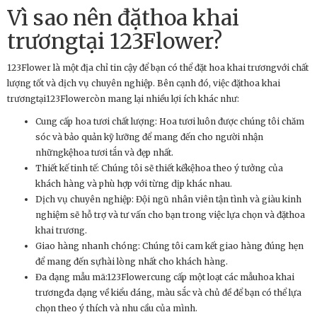
Vì sao nên đặthoa khai
trươngtại 123Flower?
123Flower là một địa chỉ tin cậy để bạn có thể đặt hoa khai trươngvới chất
lượng tốt và dịch vụ chuyên nghiệp. Bên cạnh đó, việc đặthoa khai
trươngtại123Flowercòn mang lại nhiều lợi ích khác như:
Cung cấp hoa tươi chất lượng: Hoa tươi luôn được chúng tôi chăm
sóc và bảo quản kỹ lưỡng để mang đến cho người nhận
nhữngkệhoa tươi tắn và đẹp nhất.
Thiết kế tinh tế: Chúng tôi sẽ thiết kếkệhoa theo ý tưởng của
khách hàng và phù hợp với từng dịp khác nhau.
Dịch vụ chuyên nghiệp: Đội ngũ nhân viên tận tình và giàu kinh
nghiệm sẽ hỗ trợ và tư vấn cho bạn trong việc lựa chọn và đặthoa
khai trương.
Giao hàng nhanh chóng: Chúng tôi cam kết giao hàng đúng hẹn
để mang đến sựhài lòng nhất cho khách hàng.
Đa dạng mẫu mã:123Flowercung cấp một loạt các mẫuhoa khai
trươngđa dạng về kiểu dáng, màu sắc và chủ đề để bạn có thể lựa
chọn theo ý thích và nhu cầu của mình.