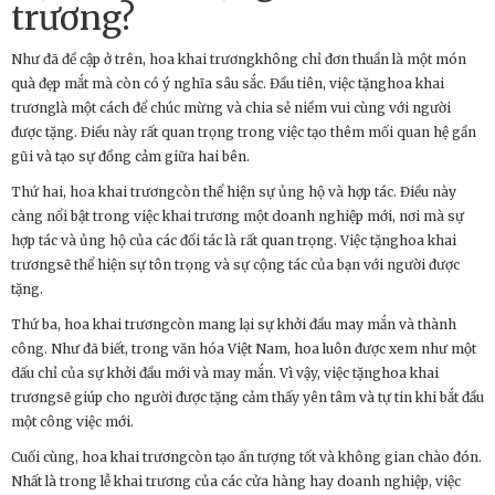
trương?
Như đã đề cập ở trên, hoa khai trươngkhông chỉ đơn thuần là một món
quà đẹp mắt mà còn có ý nghĩa sâu sắc. Đầu tiên, việc tặnghoa khai
trươnglà một cách để chúc mừng và chia sẻ niềm vui cùng với người
được tặng. Điều này rất quan trọng trong việc tạo thêm mối quan hệ gần
gũi và tạo sự đồng cảm giữa hai bên.
Thứ hai, hoa khai trươngcòn thể hiện sự ủng hộ và hợp tác. Điều này
càng nổi bật trong việc khai trương một doanh nghiệp mới, nơi mà sự
hợp tác và ủng hộ của các đối tác là rất quan trọng. Việc tặnghoa khai
trươngsẽ thể hiện sự tôn trọng và sự cộng tác của bạn với người được
tặng.
Thứ ba, hoa khai trươngcòn mang lại sự khởi đầu may mắn và thành
công. Như đã biết, trong văn hóa Việt Nam, hoa luôn được xem như một
dấu chỉ của sự khởi đầu mới và may mắn. Vì vậy, việc tặnghoa khai
trươngsẽ giúp cho người được tặng cảm thấy yên tâm và tự tin khi bắt đầu
một công việc mới.
Cuối cùng, hoa khai trươngcòn tạo ấn tượng tốt và không gian chào đón.
Nhất là trong lễ khai trương của các cửa hàng hay doanh nghiệp, việc