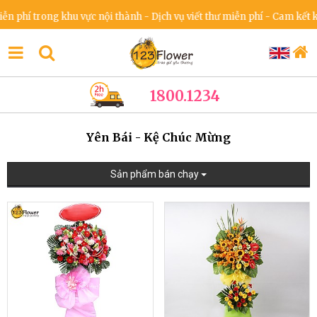
trong khu vực nội thành - Dịch vụ viết thư miễn phí - Cam kết không t
1800.1234
Yên Bái - Kệ Chúc Mừng
Sản phẩm bán chạy