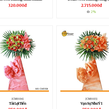
320.000đ
2.715.000đ
2%
[CM0104]
[CM0103]
Tài Lợi Tiến
Vạn Sự Như Ý 1