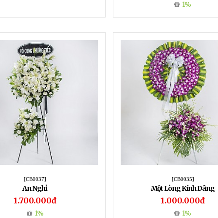
1%
[CB0037]
[CB0035]
An Nghỉ
Một Lòng Kính Dâng
1.700.000đ
1.000.000đ
1%
1%