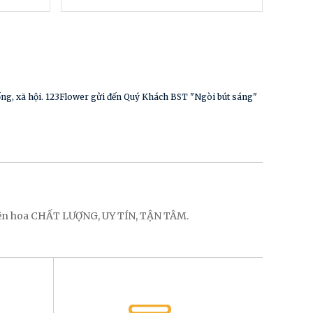
sống, xã hội. 123Flower gửi đến Quý Khách BST "Ngòi bút sáng"
điện hoa CHẤT LƯỢNG, UY TÍN, TẬN TÂM.