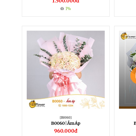
1.500.000đ
1%
[B0060]
B0060 | Ấm Áp
B
960.000đ