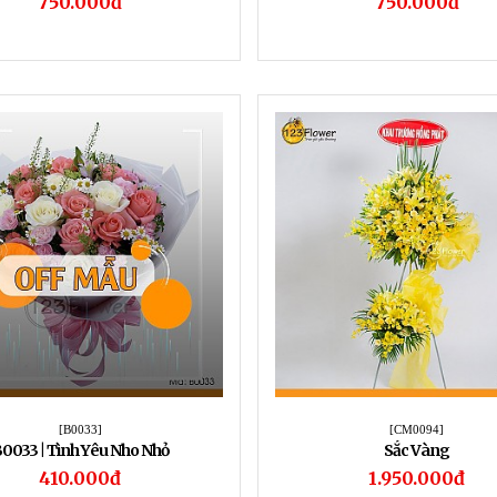
750.000đ
750.000đ
[B0033]
[CM0094]
0033 | Tình Yêu Nho Nhỏ
Sắc Vàng
410.000đ
1.950.000đ