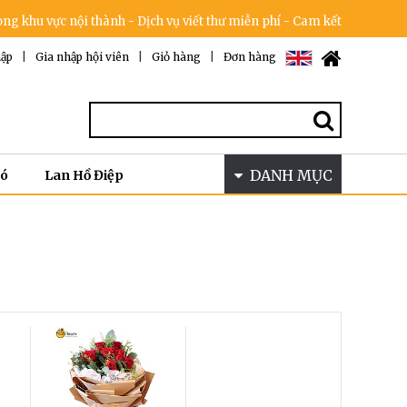
nội thành - Dịch vụ viết thư miễn phí - Cam kết không tăng giá trong 
ập
|
Gia nhập hội viên
|
Giỏ hàng
|
Đơn hàng
DANH MỤC
Bó
Lan Hồ Điệp