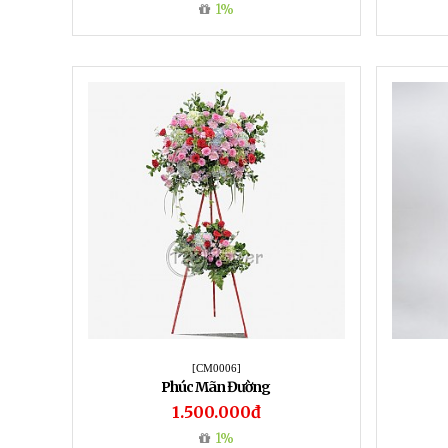
1%
[CM0006]
Phúc Mãn Đường
1.500.000đ
1%