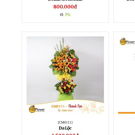
800.000đ
1%
[CM0111]
Đa Lộc