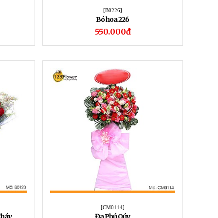
[B0226]
Bó hoa 226
550.000đ
[CM0114]
Cháy
Đa Phú Qúy