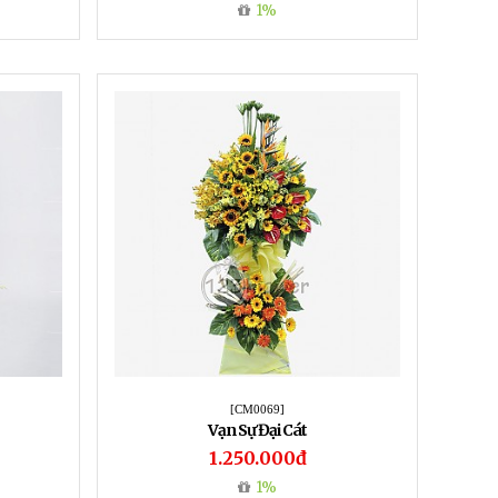
1%
[CM0069]
Vạn Sự Đại Cát
1.250.000đ
1%