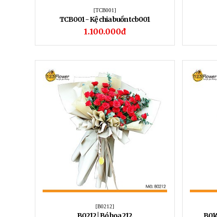
[TCB001]
TCB001 - Kệ chia buồn tcb001
1.100.000đ
[B0212]
B0212 | Bó hoa 212
B014