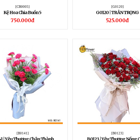
[CB0005]
[G0120]
Kệ Hoa Chia Buồn 5
G0120 | TRÂN TRỌNG
750.000đ
525.000đ
[B0141]
[B0123]
1 | Yêu Thương Chân Thành
B0123 | Yêu Thương Nồng 