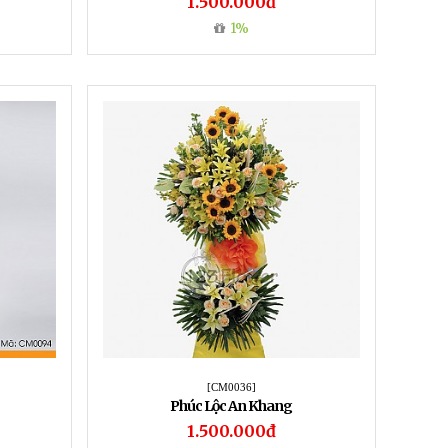
1.500.000đ
1%
[CM0036]
Phúc Lộc An Khang
1.500.000đ