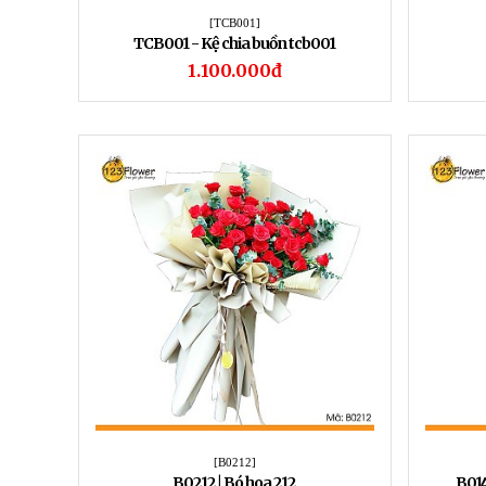
[TCB001]
TCB001 - Kệ chia buồn tcb001
1.100.000đ
[B0212]
B0212 | Bó hoa 212
B014