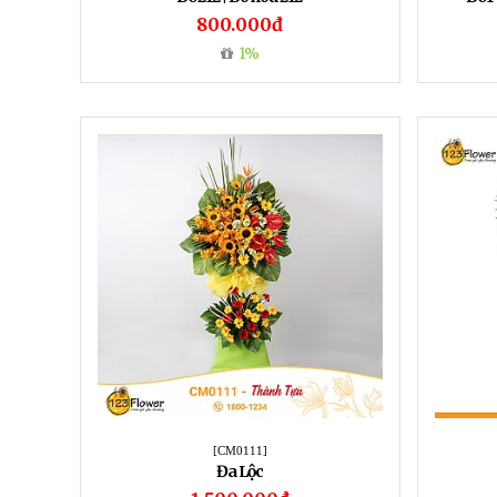
800.000đ
1%
[CM0111]
Đa Lộc