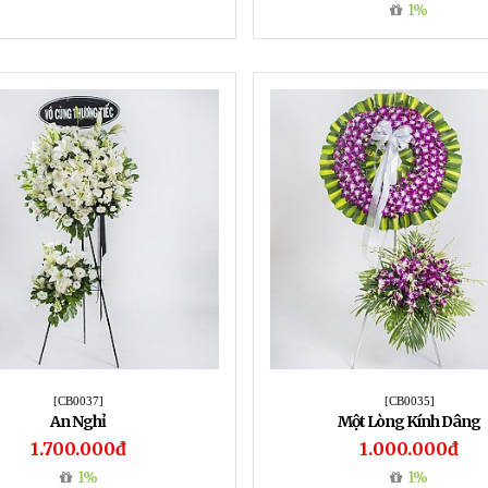
1%
[CB0037]
[CB0035]
An Nghỉ
Một Lòng Kính Dâng
1.700.000đ
1.000.000đ
1%
1%