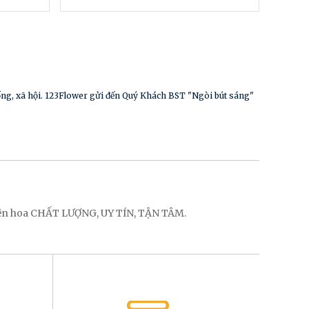
sống, xã hội. 123Flower gửi đến Quý Khách BST "Ngòi bút sáng"
điện hoa CHẤT LƯỢNG, UY TÍN, TẬN TÂM.