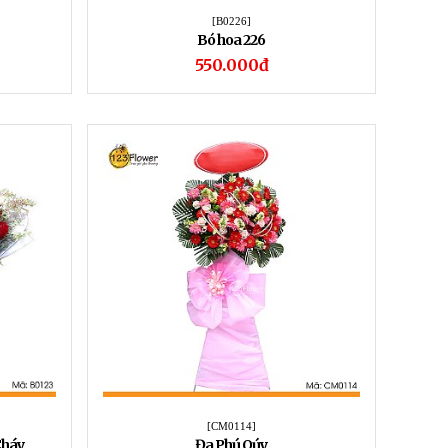
[B0226]
Bó hoa 226
550.000đ
[CM0114]
Cháy
Đa Phú Qúy