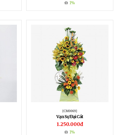
1%
[CM0069]
Vạn Sự Đại Cát
1.250.000đ
1%