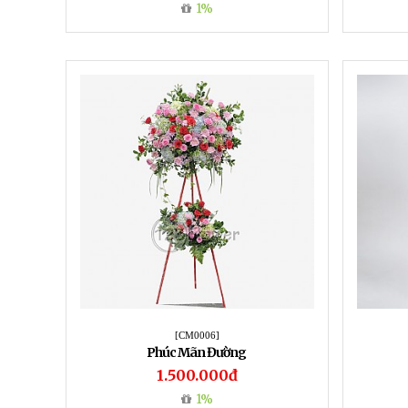
1%
[CM0006]
Phúc Mãn Đường
1.500.000đ
1%