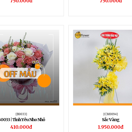
750.000đ
750.000đ
[B0033]
[CM0094]
0033 | Tình Yêu Nho Nhỏ
Sắc Vàng
410.000đ
1.950.000đ