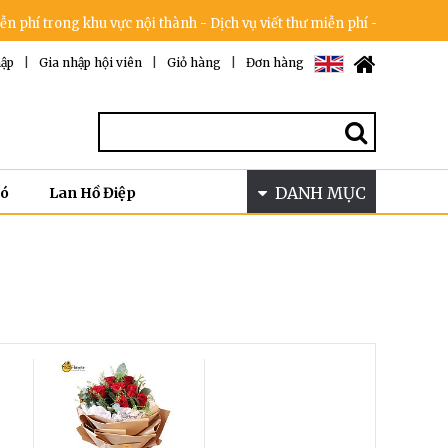
khu vực nội thành - Dịch vụ viết thư miễn phí - Cam kết không tăng g
ập
|
Gia nhập hội viên
|
Giỏ hàng
|
Đơn hàng
DANH MỤC
Bó
Lan Hồ Điệp