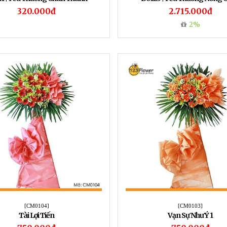
320.000đ
2.715.000đ
2%
[CM0104]
[CM0103]
Tài Lợi Tiến
Vạn Sự Như Ý 1