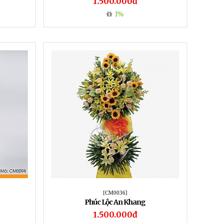
1.500.000đ
1%
[CM0036]
Phúc Lộc An Khang
1.500.000đ