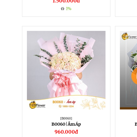
1.500.000đ
1%
[B0060]
B0060 | Ấm Áp
B
960.000đ