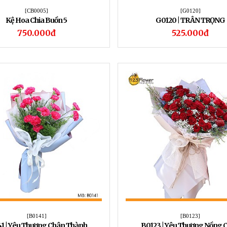
[CB0005]
[G0120]
Kệ Hoa Chia Buồn 5
G0120 | TRÂN TRỌNG
750.000đ
525.000đ
[B0141]
[B0123]
1 | Yêu Thương Chân Thành
B0123 | Yêu Thương Nồng 