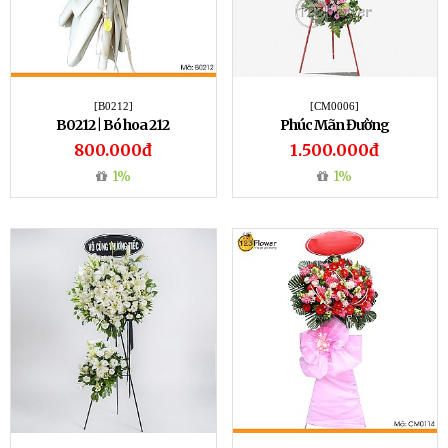
[B0212]
[CM0006]
B0212 | Bó hoa 212
Phúc Mãn Đường
800.000đ
1.500.000đ
1%
1%