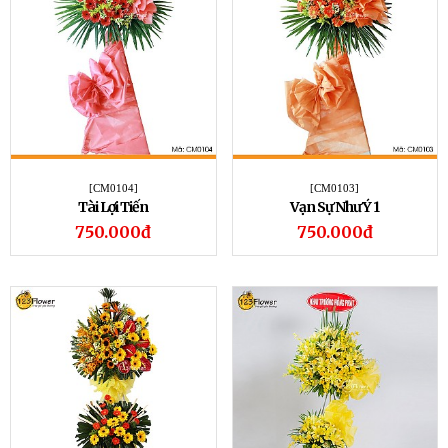
[CM0104]
[CM0103]
Tài Lợi Tiến
Vạn Sự Như Ý 1
750.000đ
750.000đ