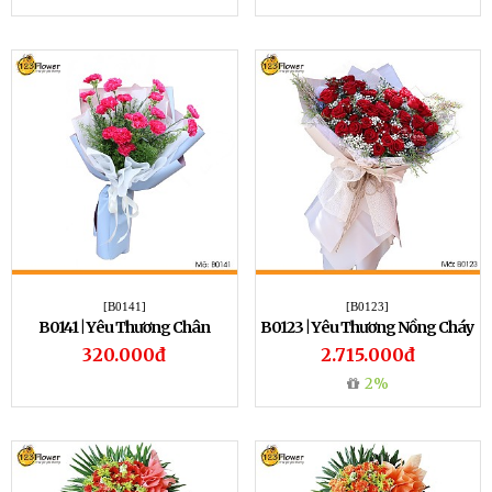
[B0141]
[B0123]
B0141 | Yêu Thương Chân
B0123 | Yêu Thương Nồng Cháy
Thành
320.000đ
2.715.000đ
2%