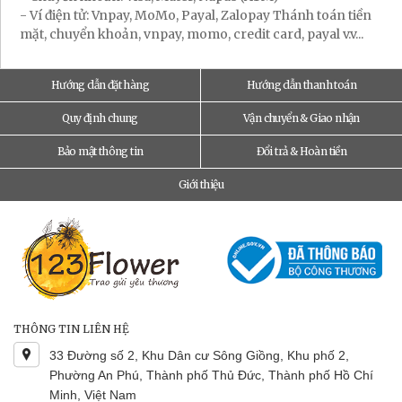
- Ví điện tử: Vnpay, MoMo, Payal, Zalopay Thánh toán tiền
mặt, chuyển khoản, vnpay, momo, credit card, payal v.v...
Hướng dẫn đặt hàng
Hướng dẫn thanh toán
Quy định chung
Vận chuyển & Giao nhận
Bảo mật thông tin
Đổi trả & Hoàn tiền
Giới thiệu
THÔNG TIN LIÊN HỆ
33 Đường số 2, Khu Dân cư Sông Giồng, Khu phố 2,
Phường An Phú, Thành phố Thủ Đức, Thành phố Hồ Chí
Minh, Việt Nam