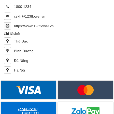
1800 1234
cskh@123flower.vn
https://www.123flower.vn
Chi Nhánh
Thủ Đức
Bình Dương
Đà Nẵng
Hà Nội