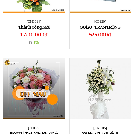
[CM0014]
[G0120]
Thành Công Mới
G0120 | TRÂN TRỌNG
1.400.000đ
525.000đ
1%
[B0033]
[CB0005]
B0033 | Tình Yêu Nho Nhỏ
Kệ Hoa Chia Buồn 5