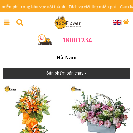
hí trong khu vực nội thành - Dịch vụ viết thư miễn phí - Cam kết khô
1800.1234
Hà Nam
Sản phẩm bán chạy