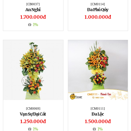
[CB0037]
[CM0114]
An Nghỉ
Đa Phú Qúy
1.700.000đ
1.000.000đ
1%
[CM0069]
[CM0111]
Vạn Sự Đại Cát
Đa Lộc
1.250.000đ
1.500.000đ
1%
1%