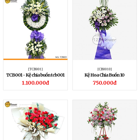
[TCB001]
[CB0010]
TCB001 - Kệ chia buồn tcb001
Kệ Hoa Chia Buồn 10
1.100.000đ
750.000đ