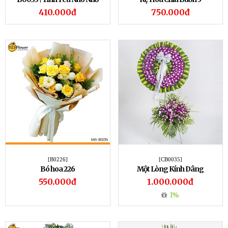
410.000đ
750.000đ
[B0226]
[CB0035]
Bó hoa 226
Một Lòng Kính Dâng
550.000đ
1.000.000đ
1%