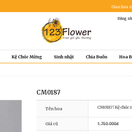
Giao hoa miễn phí t
Đăng nh
Kệ Chúc Mừng
Sinh nhật
Chia Buồn
Hoa 
CM0187
CM0187 | Kệ chúc 
Tên hoa
Giá cũ
1.750.000đ