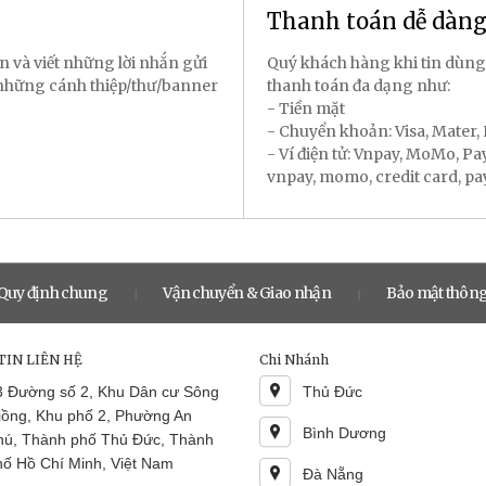
Thanh toán dễ dàn
n và viết những lời nhắn gửi
Quý khách hàng khi tin dùng
 những cánh thiệp/thư/banner
thanh toán đa dạng như:
- Tiền mặt
- Chuyển khoản: Visa, Mater
- Ví điện tử: Vnpay, MoMo, P
vnpay, momo, credit card, payal
Quy định chung
Vận chuyển & Giao nhận
Bảo mật thông
|
|
IN LIÊN HỆ
Chi Nhánh
3 Đường số 2, Khu Dân cư Sông
Thủ Đức
iồng, Khu phố 2, Phường An
Bình Dương
hú, Thành phố Thủ Đức, Thành
hố Hồ Chí Minh, Việt Nam
Đà Nẵng