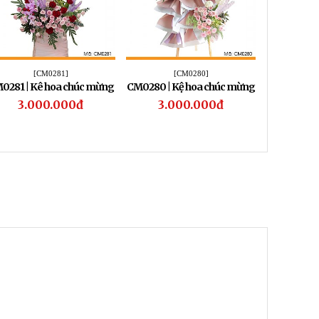
[CM0281]
[CM0280]
[
0281 | Kê hoa chúc mừng
CM0280 | Kệ hoa chúc mừng
CM0279 | K
281
280
3.000.000đ
3.000.000đ
1.5