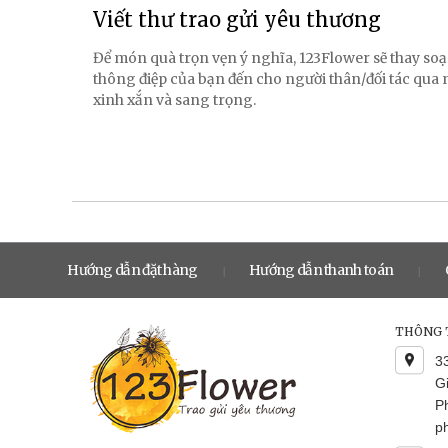
Viết thư trao gửi yêu thương
Để món quà trọn vẹn ý nghĩa, 123Flower sẽ thay soạ
thông điệp của bạn đến cho người thân/đối tác qua
xinh xắn và sang trọng.
Hướng dẫn đặt hàng
Hướng dẫn thanh toán
|
|
THÔNG T
3
G
P
p