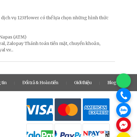
g
 dịch vụ 123Flower có thể lựa chọn những hình thức
, Napas (ATM)
ayal, Zalopay Thánh toán tiền mặt, chuyển khoản,
 v.v...
 tin
Đổi trả & Hoàn tiền
Giới thiệu
Blog
|
|
|