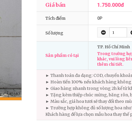
Giá bán
1.750.000đ
Tích điểm
0P
Số lượng
TP. Hồ Chí Minh
Trong trường hợp
Sản phẩm có tại
khác, vui lòng liê
thêm chi tiết.
► Thanh toán đa dạng: COD, chuyển khoả
► Hoàn tiền 100% nếu khách hàng không 
► Giao hàng nhanh trong vòng 2h kể từ kh
► Tặng kèm thiệp chúc mừng, băng rôn, b
► Màu sắc, giá hoa tươi sẽ thay đổi theo m
► Trường hợp không đủ số lượng hoa như m
Khách hàng để lựa chọn mẫu hoa thay thế 