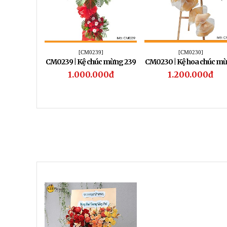
[CM0239]
[CM0230]
CM0239 | Kệ chúc mừng 239
CM0230 | Kệ hoa chúc m
230
1.000.000đ
1.200.000đ