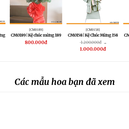
[CM0189]
[CM0158]
ừng
CM0189 | Kệ chúc mừng 189
CM0158 | Kệ Chúc Mừng 158
CM
800.000đ
1.200.000đ
→
1.000.000đ
Các mẫu hoa bạn đã xem