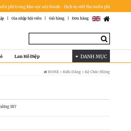
rong khu vực nội thành - Dịch vụ viết thư miễn phí - Cam kết không tă
ập
|
Gia nhập hội viên
|
Giỏ hàng
|
Đơn hàng
DANH MỤC
Bó
Lan Hồ Điệp
HOME >
Kiểu Dáng
>
Kệ Chúc Mừng
mừng 187