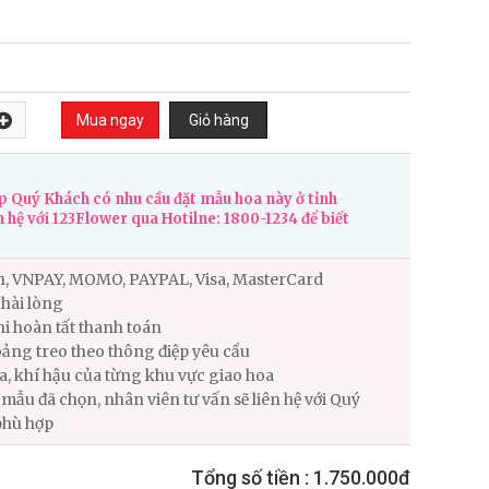
 Quý Khách có nhu cầu đặt mẫu hoa này ở tỉnh
n hệ với 123Flower qua Hotilne: 1800-1234 để biết
n, VNPAY, MOMO, PAYPAL, Visa, MasterCard
hài lòng
i hoàn tất thanh toán
ảng treo theo thông điệp yêu cầu
ùa, khí hậu của từng khu vực giao hoa
ẫu đã chọn, nhân viên tư vấn sẽ liên hệ với Quý
phù hợp
Tổng số tiền :
1.750.000đ