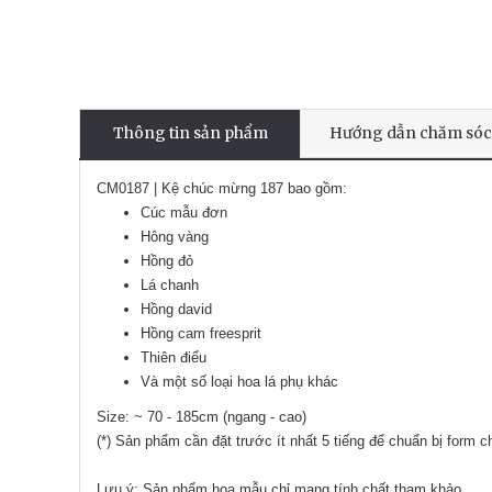
Thông tin sản phẩm
Hướng dẫn chăm sóc
CM0187 | Kệ chúc mừng 187 bao gồm:
Cúc mẫu đơn
Hông vàng
Hồng đỏ
Lá chanh
Hồng david
Hồng cam freesprit
Thiên điểu
Và một số loại hoa lá phụ khác
Size: ~ 70 - 185cm (ngang - cao)
(*) Sản phẩm cần đặt trước ít nhất 5 tiếng để chuẩn bị form
Lưu ý: Sản phẩm hoa mẫu chỉ mang tính chất tham khảo.